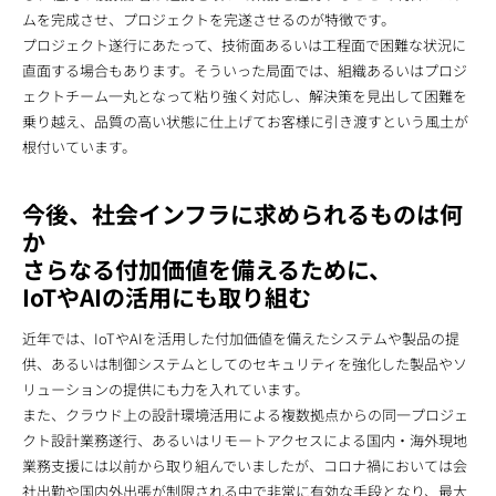
ムを完成させ、プロジェクトを完遂させるのが特徴です。
プロジェクト遂行にあたって、技術面あるいは工程面で困難な状況に
直面する場合もあります。そういった局面では、組織あるいはプロジ
ェクトチーム一丸となって粘り強く対応し、解決策を見出して困難を
乗り越え、品質の高い状態に仕上げてお客様に引き渡すという風土が
根付いています。
今後、社会インフラに求められるものは何
か
さらなる付加価値を備えるために、
IoTやAIの活用にも取り組む
近年では、IoTやAIを活用した付加価値を備えたシステムや製品の提
供、あるいは制御システムとしてのセキュリティを強化した製品やソ
リューションの提供にも力を入れています。
また、クラウド上の設計環境活用による複数拠点からの同一プロジェ
クト設計業務遂行、あるいはリモートアクセスによる国内・海外現地
業務支援には以前から取り組んでいましたが、コロナ禍においては会
社出勤や国内外出張が制限される中で非常に有効な手段となり、最大