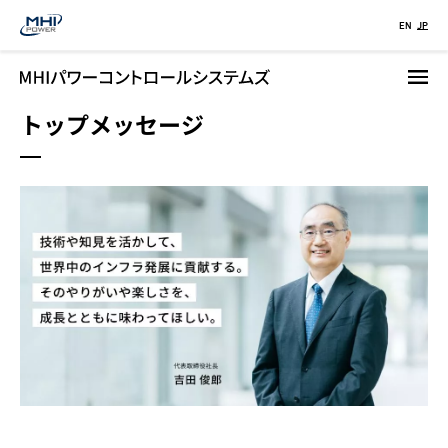
メ
EN
JP
イ
ン
コ
トップメッセージ
ン
テ
ン
ツ
に
移
動