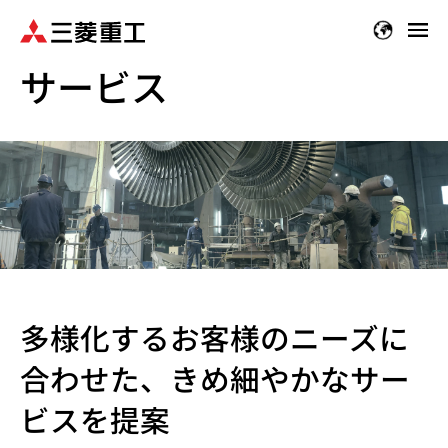
メ
イ
サービス
ン
コ
ン
テ
ン
ツ
に
移
動
多様化するお客様のニーズに
合わせた、きめ細やかなサー
ビスを提案