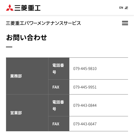
メ
EN
JP
イ
ン
コ
お問い合わせ
ン
テ
ン
ツ
に
電話番
079-445-9810
移
号
業務部
動
FAX
079-445-9951
電話番
079-443-0844
号
営業部
FAX
079-443-6647