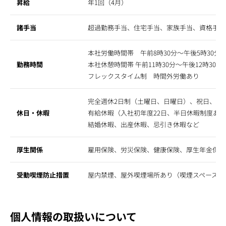
昇給
年1回（4月）
諸手当
超過勤務手当、住宅手当、家族手当、資格手当
本社労働時間帯 午前8時30分～午後5時30
勤務時間
本社休憩時間帯 午前11時30分～午後12時3
フレックスタイム制 時間外労働あり
完全週休2日制（土曜日、日曜日）、祝日、年
休日・休暇
有給休暇（入社初年度22日、半日休暇制度あ
結婚休暇、出産休暇、忌引き休暇など
厚生関係
雇用保険、労災保険、健康保険、厚生年金保険
受動喫煙防止措置
屋内禁煙、屋外喫煙場所あり（喫煙スペースで
個人情報の取扱いについて