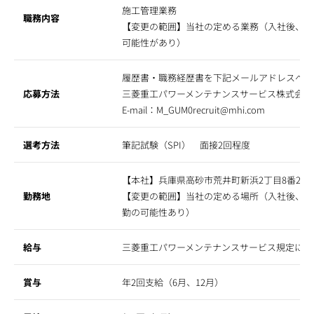
施工管理業務
職務内容
【変更の範囲】当社の定める業務（入社後、将
可能性があり）
履歴書・職務経歴書を下記メールアドレスへ送
応募方法
三菱重工パワーメンテナンスサービス株式会社
E-mail：
M_GUM0recruit@mhi.com
選考方法
筆記試験（SPI） 面接2回程度
【本社】兵庫県高砂市荒井町新浜2丁目8番25
勤務地
【変更の範囲】当社の定める場所（入社後、国
勤の可能性あり）
給与
三菱重工パワーメンテナンスサービス規定によ
賞与
年2回支給（6月、12月）