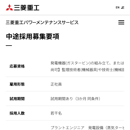
メ
EN
JP
イ
ン
コ
中途採用募集要項
ン
テ
ン
ツ
に
発電機器(ガスタービン)の組み立て、または
応募資格
移
尚可】監理技術者(機械器具)や技術士(機械部門
動
雇用形態
正社員
試用期間
試用期間あり（3か月 同条件）
採用人数
若干名
プラントエンジニア 発電設備（蒸気タービン