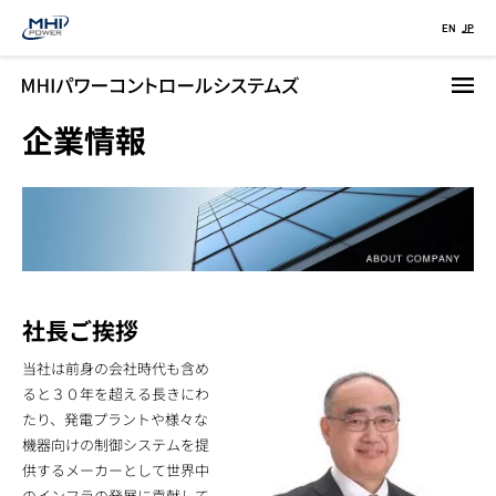
メ
EN
JP
イ
ン
コ
企業情報
ン
テ
ン
ツ
に
移
動
社長ご挨拶
当社は前身の会社時代も含め
ると３０年を超える長きにわ
たり、発電プラントや様々な
機器向けの制御システムを提
供するメーカーとして世界中
のインフラの発展に貢献して