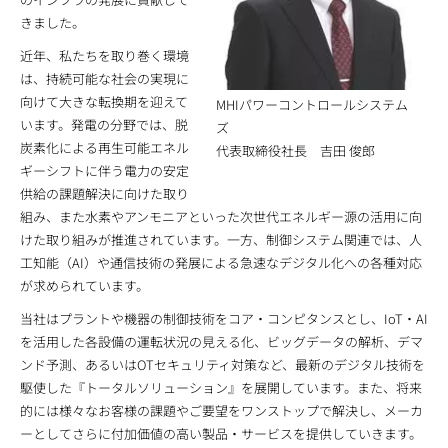
きました。
近年、私たちを取り巻く環境
は、持続可能な社会の実現に
向けて大きな転換期を迎えて
MHIパワーコントロールシステム
います。発電の分野では、脱
ズ
炭素化による再生可能エネル
代表取締役社長 吉田 俊郎
ギーシフトに伴う電力の安定
供給の課題解決に向けた取り
組み、また水素やアンモニアといった次世代エネルギー源の活用に向
けた取り組みが推進されています。一方、制御システム関連では、人
工知能（AI）や通信技術の発展による急速なデジタル化への各種対応
が求められています。
当社はプラントや機器の制御技術をコア・コンピタンスとし、IoT・AI
を活用した各設備の運転状況の見える化、ビッグデータの解析、デマ
ンド予測、あるいはOTセキュリティ対策など、最新のデジタル技術を
駆使した『トータルソリューション』を展開しています。また、将来
的には様々なお客様の課題やご要望をワンストップで解決し、メーカ
ーとしてさらに付加価値の高い製品・サービスを提供していきます。