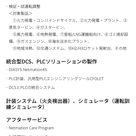
検証・試運転調整
＜対象製品＞
①火力発電・コンバインドサイクル、②火力発電・プラント、③
蒸気タービン、④ガスタービン、
⑤風力発電、⑥地熱発電、⑦客船/LNG運搬船向け、⑧ゴミ焼却設
備、⑨ガスエンジン、⑩海水淡水化プラント、
⑪地域冷熱、⑫交通システム、⑬H2/H3ロケット発射台、その他
統合型DCS、PLCソリューションの製作
DIASYS Netmation4S
PLC計装、汎用型PLCエンジニアリングツールCFOLET
DCSとPLCの統合システム
計装システム（火炎検出器）、シミュレータ（運転訓
練シミュレータ）
アフターサービス
Netmation Care Program