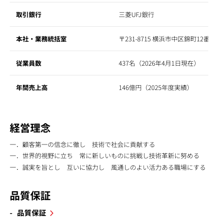
取引銀行
三菱UFJ銀行
本社・業務統括室
〒231-8715 横浜市中区錦町12番地 電話0
従業員数
437名（2026年4月1日現在）
年間売上高
146億円（2025年度実績）
経営理念
一．顧客第一の信念に徹し 技術で社会に貢献する
一．世界的視野に立ち 常に新しいものに挑戦し技術革新に努める
一．誠実を旨とし 互いに協力し 風通しのよい活力ある職場にする
品質保証
品質保証