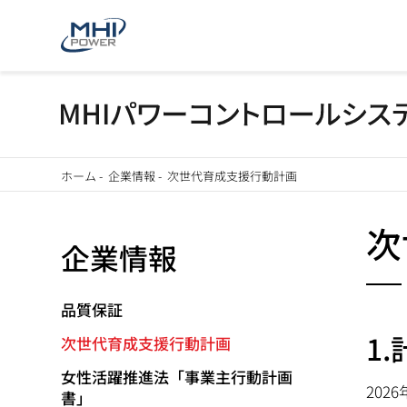
メ
ホーム
-
企業情報
-
次世代育成支援行動計画
イ
パ
ン
次
企業情報
ン
コ
ン
く
テ
品質保証
ず
ン
1
次世代育成支援行動計画
ツ
女性活躍推進法「事業主行動計画
に
202
書」