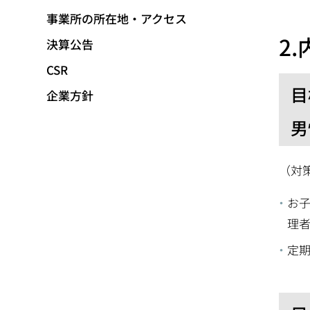
移
事業所の所在地・アクセス
動
2
決算公告
CSR
目
企業方針
男
（対策
お
理
定