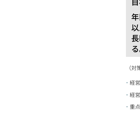
年
以
長
る
（対策
経
経
重