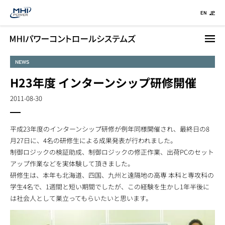
メ
EN
JP
イ
ン
コ
ン
NEWS
テ
H23年度 インターンシップ研修開催
ン
ツ
2011-08-30
に
移
動
平成23年度のインターンシップ研修が例年同様開催され、最終日の8
月27日に、4名の研修生による成果発表が行われました。
制御ロジックの検証助成、制御ロジックの修正作業、出荷PCのセット
アップ作業などを実体験して頂きました。
研修生は、本年も北海道、四国、九州と遠隔地の高専 本科と専攻科の
学生4名で、1週間と短い期間でしたが、この経験を生かし1年半後に
は社会人として巣立ってもらいたいと思います。