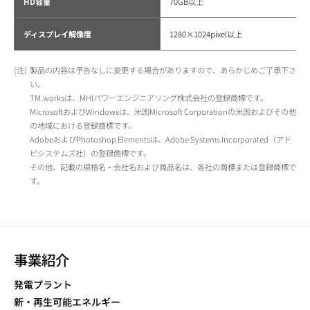
HD容量
70GB以上
ディスプレイ解像度
1280×1024pixel以上
製品の内容は予告なしに変更する場合がありますので、あらかじめご了承下さ
い。
TM.worksは、MHIパワーエンジニアリング株式会社の登録商標です。
MicrosoftおよびWindowsは、米国Microsoft Corporationの米国およびその他
の地域における登録商標です。
AdobeおよびPhotoshop Elementsは、Adobe Systems Incorporated（アド
ビシステムズ社）の登録商標です。
その他、記載の規格名・会社名および商品名は、各社の商標または登録商標で
す。
事業紹介
発電プラント
新・再生可能エネルギー