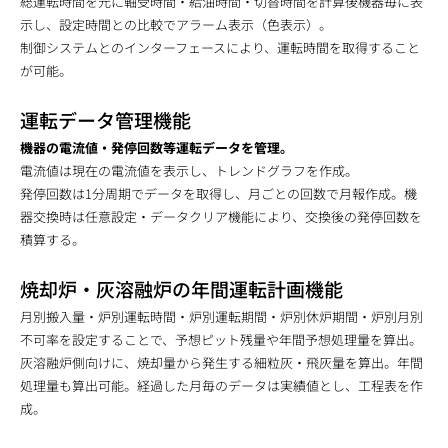
総運転時間を元に軸受時間・給油時間・切替時間を計算後機器毎に表
示し、設定時間との比較でアラーム表示（色表示）。
制御システムとのインターフェースにより、運転時間を取得すること
が可能。
運転データ管理機能
機器の電流値・発停回数等運転データを管理。
電流値は現在の電流値を表示し、トレンドグラフを作成。
発停回数は1分周期でデータを取得し、月ごとの回数で月報作成。機
器交換時は任意設定・データクリア機能により、交換後の発停回数を
積算する。
焼却炉・灰溶融炉の年間運転計画機能
月別搬入量・炉別運転時間・炉別運転期間・炉別休炉期間・炉別月別
不可率を設定することで、予想ピット残量や年間予想処理量を算出。
灰溶融炉側向けに、焼却量から発生する細粒灰・飛灰量を算出。年間
処理量も算出可能。経過した月毎のデータは実績値とし、工程表を作
成。