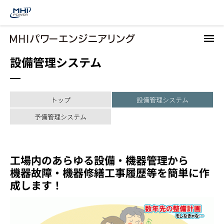
メ
イ
ン
コ
設備管理システム
ン
テ
ン
ツ
トップ
設備管理システム
に
移
予備管理システム
動
工場内のあらゆる設備・機器管理から
機器故障・機器修繕工事履歴等を簡単に作
成します！