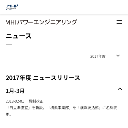
メ
イ
ン
コ
ニュース
ン
テ
ン
ツ
に
移
動
2017
年度 ニュースリリース
1月-3月
2018-02-01
職制改正
「日立準備室」を新設。「横浜事業部」を「横浜統括部」に名称変
更。