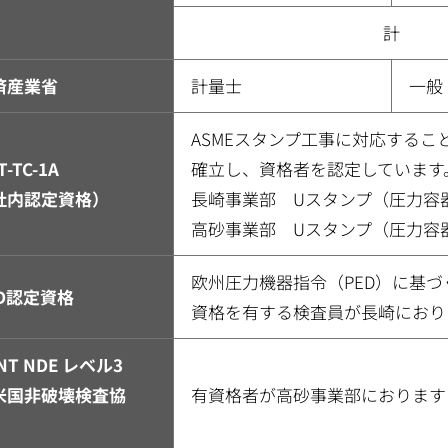
計
済産業省
計量士
一般
ASMEスタンプ工事に対応する
T-TC-1A
確立し、資格者を認定しています
社内認定資格）
長崎事業部 Uスタンプ（圧力容
高砂事業部 Uスタンプ（圧力容
欧州圧力機器指令（PED）に基づく
ED認定資格
資格を有する検査員が長崎におり
NT NDE レベル3
米国非破壊検査協
有資格者が高砂事業部におります（PT/
）