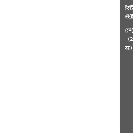
財
検
(
（2
在