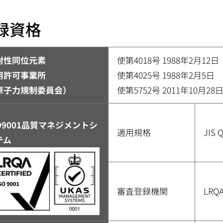
録資格
射性同位元素
使第4018号 1988年2月12日
用許可事業所
使第4025号 1988年2月5日
原子力規制委員会）
使第5752号 2011年10月28
SO9001品質マネジメントシ
適用規格
JIS
テム
審査登録機関
LR