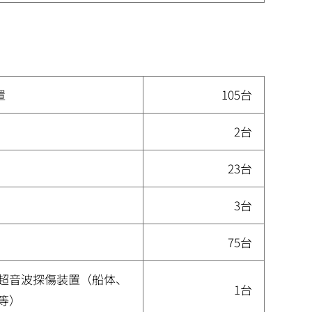
置
105台
2台
23台
3台
）
75台
超音波探傷装置（船体、
1台
等）