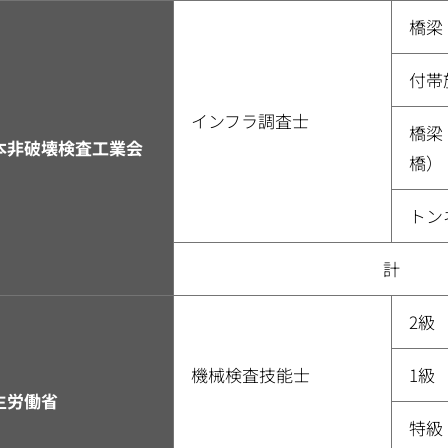
橋梁
付帯
インフラ調査士
橋梁
本非破壊検査工業会
橋）
トン
計
2級
機械検査技能士
1級
生労働省
特級