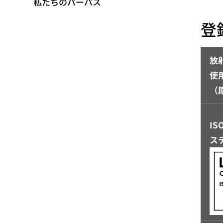
私たちのパーパス
移
動
登
放
使
（
I
ス