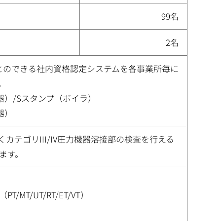
99名
2名
ことのできる社内資格認定システムを各事業所毎に
。
器）/Sスタンプ（ボイラ）
器）
カテゴリIII/IV圧力機器溶接部の検査を行える
ます。
MT/UT/RT/ET/VT）