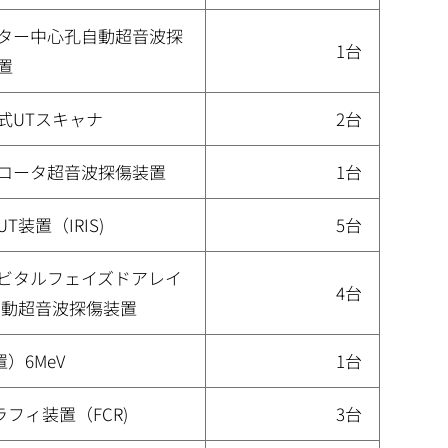
ター中心孔自動超音波探
1台
置
式UTスキャナ
2台
ロータ超音波探傷装置
1台
T装置（IRIS)
5台
ビタルフェイズドアレイ
4台
自動超音波探傷装置
）6MeV
1台
フィ装置（FCR)
3台