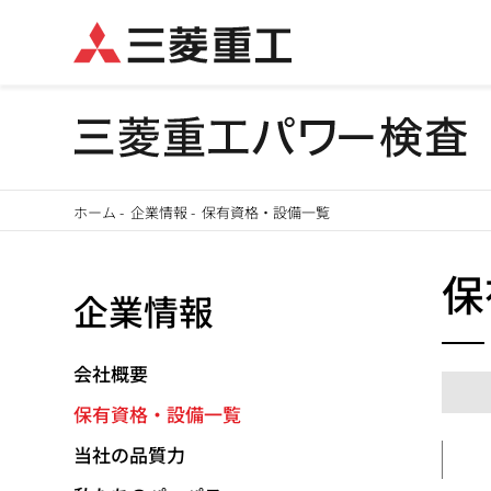
メ
ホーム
-
企業情報
-
保有資格・設備一覧
イ
パ
ン
保
企業情報
ン
コ
ン
く
テ
会社概要
ず
ン
保有資格・設備一覧
ツ
当社の品質力
に