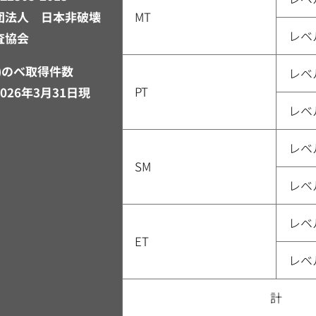
団法人 日本非破壊
MT
レベ
査協会
注)のべ取得件数
レベ
PT
026年3月31日現
レベ
）
レベ
SM
レベ
レベ
ET
レベ
計