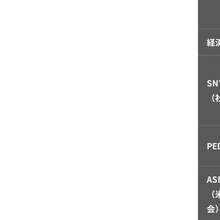
経
SN
（
P
AS
（
会