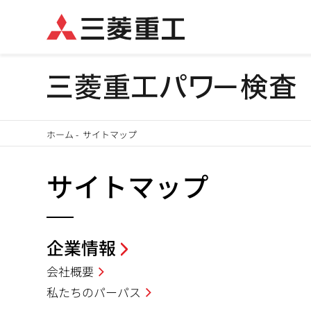
メ
ホーム
-
サイトマップ
イ
パ
ン
サイトマップ
ン
コ
ン
く
テ
企業情報
ず
ン
会社概要
ツ
私たちのパーパス
に