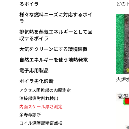
移
るボイラ
どの
動
様々な燃料ニーズに対応するボイ
ラ
排気熱を蒸気エネルギーとして回
収するボイラ
大気をクリーンにする環境装置
自然エネルギーを使う地熱発電
電子応用製品
火炉
ボイラ劣化診断
アクセス困難部の肉厚測定
溶接部疲労割れ検出
内面スケール厚さ測定
余寿命診断
コイル深層部精密点検