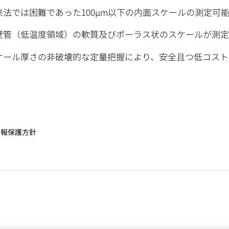
来法では困難であった100µm以下の内面スケールの測定可
壁管（低温度領域）の軟質及びポーラス状のスケールが測
ケール厚さの非破壊的な定量把握により、安全且つ低コスト
情報保護方針