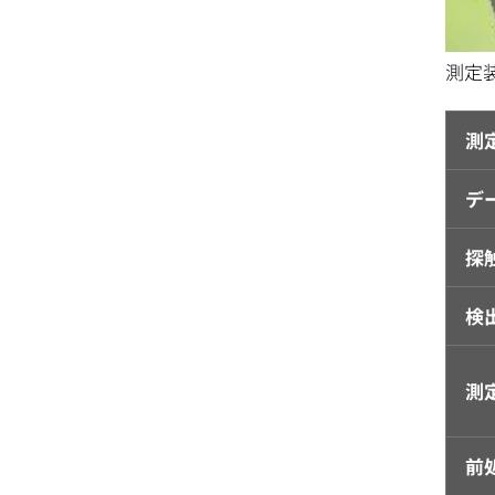
測定
測
デ
探
検
測
前