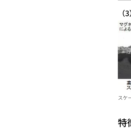
（
スケ
特