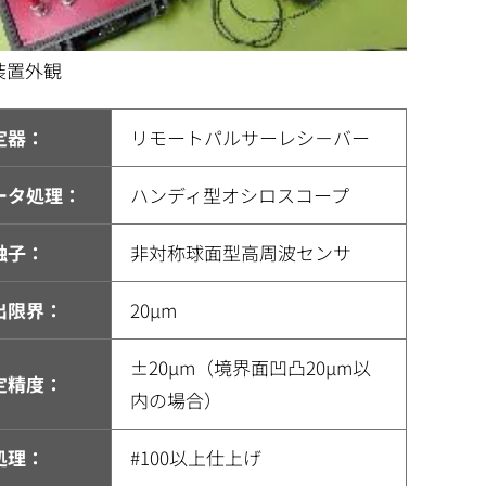
装置外観
定器：
リモートパルサーレシ－バー
ータ処理：
ハンディ型オシロスコープ
触子：
非対称球面型高周波センサ
出限界：
20µm
±20µm（境界面凹凸20µm以
定精度：
内の場合）
処理：
#100以上仕上げ