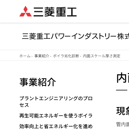
メ
ホーム
-
事業紹介
-
ボイラ劣化診断
-
内面スケール厚さ測定
イ
パ
ン
内
事業紹介
ン
コ
ン
く
テ
プラントエンジニアリングのプロ
セス
ず
ン
現
ツ
再生可能エネルギーを使うボイラ
に
管内
効率向上と省エネルギー化を進め