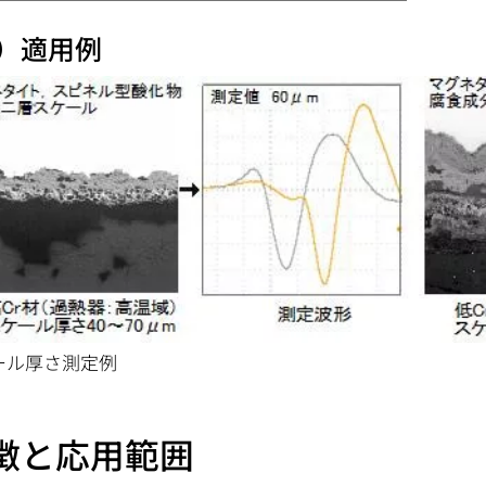
3）適用例
ール厚さ測定例
徴と応用範囲