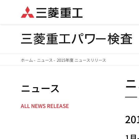
メ
ホーム
-
ニュース
-
2015年度 ニュースリリース
イ
パ
ン
ニ
ニュース
ン
コ
ン
く
テ
ALL NEWS RELEASE
NEWS
ず
ン
20
NAVIGATION
ツ
に
1月