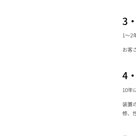
3
1～2
お客
4
10年
装置
修、