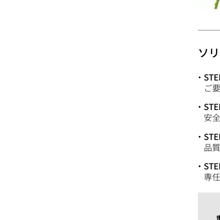
ソリ
ST
ご
ST
安
ST
品
ST
専