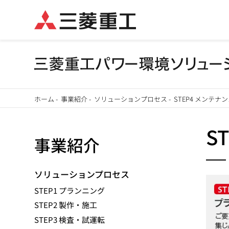
メ
ホーム
-
事業紹介
-
ソリューションプロセス
-
STEP4 メンテ
イ
パ
ン
S
事業紹介
ン
コ
ン
く
テ
ソリューションプロセス
ず
ン
STEP1 プランニング
ツ
STEP2 製作・施工
に
STEP3 検査・試運転