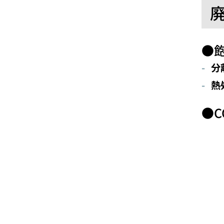
●
分
熱
●