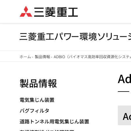
メ
ホーム
-
製品情報
-
ADBIO（バイオマス高効率回収資源化システ
イ
パ
ン
A
製品情報
ン
コ
ン
く
テ
電気集じん装置
ず
ン
バグフィルタ
A
ツ
道路トンネル用電気集じん装置
に