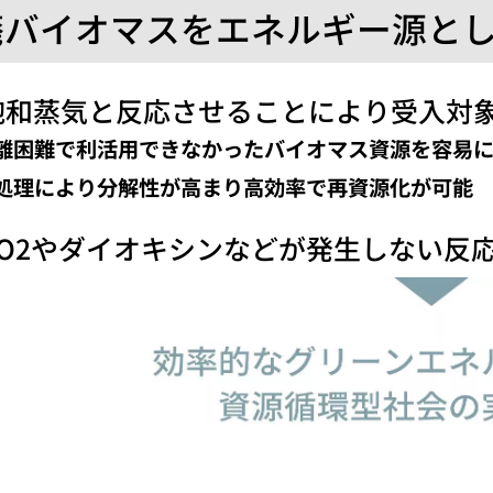
廃バイオマスをエネルギー源として
飽和蒸気と反応させることにより受入対
離困難で利活用できなかったバイオマス資源を容易
処理により分解性が高まり高効率で再資源化が可能
CO2やダイオキシンなどが発生しない反