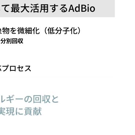
最大活用するAdBio
象物を微細化（低分子化）
に分別回収
応プロセス