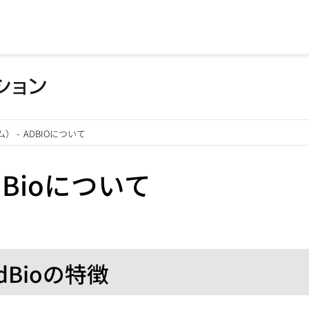
ム）
-
ADBIOについて
dBioについて
dBioの特徴