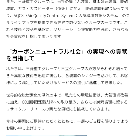
また、三菱重工グループは、当社の集じん装置、排水処理装置、脱硫
装置、ガス・ガスヒーター（GGH）に加え、脱硝装置も取り扱ってお
り、AQCS（Air Quality Control System：大気環境対策システム）のフ
ルラインアップを提供できる世界で数少ないグループの一つです。こ
れら技術と製品を基盤に、ソリューション提案能力を高め、さらなる
社会貢献を目指してまいります。
「カーボンニュートラル社会」の実現への貢献
を目指して
私たちは、三菱重工グループと日立グループの双方がそれぞれ培って
きた高度な技術を迅速に統合し、各装置のシナジーを活かして、お客
様により満足していただけるサービスの提供に邁進してきました。
世界的な脱炭素化の潮流の中で、私たちの環境技術は、大気環境改善
に加え、CO2回収関連技術への取り組み、さらには炭素循環に資する
リサイクル・リユースの新たな領域にも挑戦していきます。
今後の展開にご期待いただくとともに、一層のご支援を賜りますよう
お願い申し上げます 。