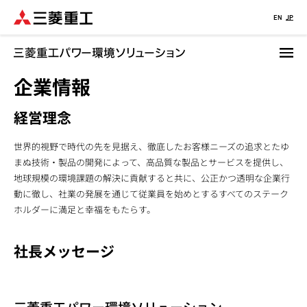
メ
EN
JP
イ
ン
コ
企業情報
ン
テ
ン
経営理念
ツ
に
世界的視野で時代の先を見据え、徹底したお客様ニーズの追求とたゆ
移
まぬ技術・製品の開発によって、高品質な製品とサービスを提供し、
動
地球規模の環境課題の解決に貢献すると共に、公正かつ透明な企業行
動に徹し、社業の発展を通じて従業員を始めとするすべてのステーク
ホルダーに満足と幸福をもたらす。
社長メッセージ
三菱重工パワー環境ソリューション