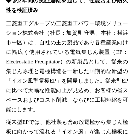
◆ 約2年間の実証運転を通じて、性能および耐久
性を検証済み
三菱重工グループの三菱重工パワー環境ソリュー
ション株式会社（社長：加賀見 守男、本社：横浜
市中区）は、自社の主力製品であり各種産業向け
に幅広く使用されている電気集じん装置（EP：
Electrostatic Precipitator）の新製品として、従来の
集じん原理と電極構造を一新した画期的な新型の
「イオン風型電極EP」を開発しました。従来型EP
に比べて大幅な性能向上が見込め、お客様の省ス
ペースおよびコスト削減、ならびに工期短縮を可
能にします。
従来型EPでは、他社製も含め放電極から集じん極
板に向かって流れる「イオン風」が集じん極板に