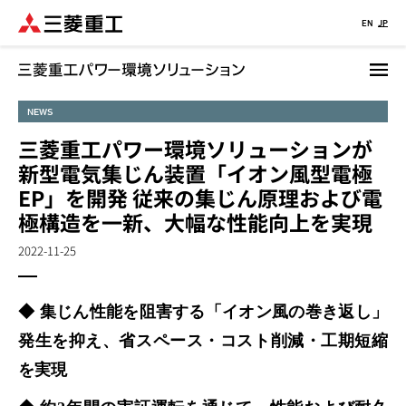
メ
EN
JP
イ
ン
コ
ン
NEWS
テ
三菱重工パワー環境ソリューションが
ン
新型電気集じん装置「イオン風型電極
ツ
に
EP」を開発 従来の集じん原理および電
移
極構造を一新、大幅な性能向上を実現
動
2022-11-25
◆ 集じん性能を阻害する「イオン風の巻き返し」
発生を抑え、省スペース・コスト削減・工期短縮
を実現