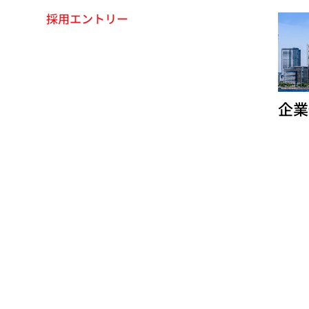
移
採用エントリー
動
企業