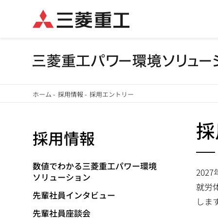
メ
ホーム
-
採用情報
-
採用エントリー
イ
パ
ン
採
採用情報
ン
コ
ン
く
テ
数値でわかる三菱重工パワー環境
20
ソリューション
ず
ン
就労
ツ
先輩社員インタビュー
しま
に
先輩社員座談会