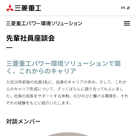
メ
EN
JP
イ
ン
コ
先輩社員座談会
ン
テ
ン
ツ
三菱重工パワー環境ソリューションで築
に
く、これからのキャリア
移
動
入社10年前後の社員3名に、自身のキャリアの歩み、そして、これか
らのキャリア形成について、ざっくばらんに語り合ってもらいまし
た。社員の成長をサポートする体制、のびのびと働ける環境を、それ
ぞれの経験をもとに紹介いたします。
対談メンバー