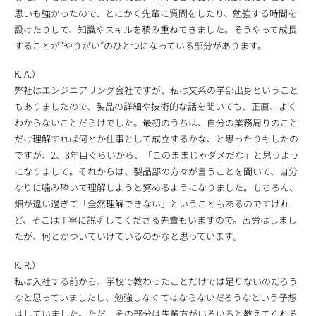
思いも強かったので、とにかく先輩に質問をしたり、勉強する時間を
設けたりして、知識やスキルを積み重ねてきました。そうやって成長
することが“やりがい”のひとつになっている部分があります。
K. A.）
弊社はエンジニアリング会社ですが、私は文系の学部出身ということ
もありましたので、製品の詳細や技術的な話を聞いても、正直、よく
わからないことだらけでした。最初のうちは、自分の業務周りのこと
だけ理解すれば何とか仕事として成立するかな、と思ったりもしたの
ですが、2、3年目ぐらいから、「このままじゃダメだな」と思うよう
になりまして。それからは、製品部の方々が言うことを聞いて、自分
なりに噛み砕いて理解しようと努めるようになりました。もちろん、
畑が違い過ぎて「全然理解できない」ということもあるのですけれ
ど、そこは丁寧に説明してくださる先輩もいますので。苦労はしまし
たが、何とかついていけているのかなと思っています。
K. R.）
私は入社する前から、学校で教わったことだけでは足りないのだろう
なと思っていましたし、勉強しなくてはならないだろうなという予想
はしていました。ただ、その部分は先輩方がいろいろと教えてくれる