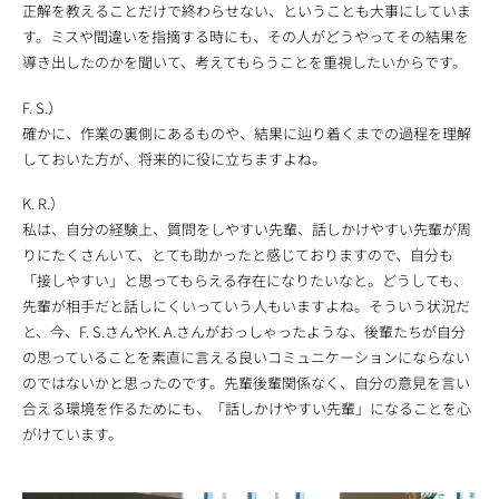
正解を教えることだけで終わらせない、ということも大事にしていま
す。ミスや間違いを指摘する時にも、その人がどうやってその結果を
導き出したのかを聞いて、考えてもらうことを重視したいからです。
F. S.）
確かに、作業の裏側にあるものや、結果に辿り着くまでの過程を理解
しておいた方が、将来的に役に立ちますよね。
K. R.）
私は、自分の経験上、質問をしやすい先輩、話しかけやすい先輩が周
りにたくさんいて、とても助かったと感じておりますので、自分も
「接しやすい」と思ってもらえる存在になりたいなと。どうしても、
先輩が相手だと話しにくいっていう人もいますよね。そういう状況だ
と、今、F. S.さんやK. A.さんがおっしゃったような、後輩たちが自分
の思っていることを素直に言える良いコミュニケーションにならない
のではないかと思ったのです。先輩後輩関係なく、自分の意見を言い
合える環境を作るためにも、「話しかけやすい先輩」になることを心
がけています。