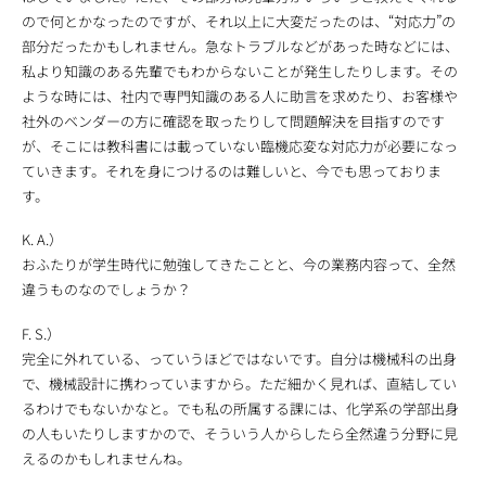
ので何とかなったのですが、それ以上に大変だったのは、“対応力”の
部分だったかもしれません。急なトラブルなどがあった時などには、
私より知識のある先輩でもわからないことが発生したりします。その
ような時には、社内で専門知識のある人に助言を求めたり、お客様や
社外のベンダーの方に確認を取ったりして問題解決を目指すのです
が、そこには教科書には載っていない臨機応変な対応力が必要になっ
ていきます。それを身につけるのは難しいと、今でも思っておりま
す。
K. A.）
おふたりが学生時代に勉強してきたことと、今の業務内容って、全然
違うものなのでしょうか？
F. S.）
完全に外れている、っていうほどではないです。自分は機械科の出身
で、機械設計に携わっていますから。ただ細かく見れば、直結してい
るわけでもないかなと。でも私の所属する課には、化学系の学部出身
の人もいたりしますかので、そういう人からしたら全然違う分野に見
えるのかもしれませんね。