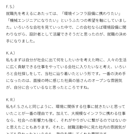
F. S.）
就職先を考えるにあたっては、「環境インフラ設備に携わりたい」
「機械エンジニアになりたい」というふたつの希望を軸にしていまし
た。いろいろな会社を見ていった中で、この会社ならば環境設備に関
わりながら、設計者として活躍できそうだと思ったのが、就職の決め
手になりました。
K. A.）
私もまずは自分が社会に出て何をしたいかを考えた時に、人々の生活
に広く貢献できる仕事をやっている会社に入りたいなと考え、いろい
ろと会社探しをして、当社に辿り着いたという形です。一番の決め手
になったのは、面接の時に感じた社員の皆さんのオープンな雰囲気
が、自分に合っているなと思ったところですね。
K. R.）
私もF. S.さんと同じように、環境に関係する仕事に就きたいと思って
いたことが一番の理由です。加えて、大規模なインフラに携わる仕事
なら、社会への影響力も強く、それがやりがいに繋がるのではないか
と思えたこともあります。それと、就職活動中に見た社内の雰囲気が
とても良かったというのも、背中を押してくれた要因です。