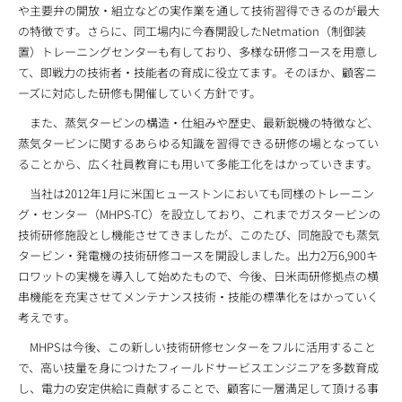
や主要弁の開放・組立などの実作業を通して技術習得できるのが最大
の特徴です。さらに、同工場内に今春開設したNetmation（制御装
置）トレーニングセンターも有しており、多様な研修コースを用意し
て、即戦力の技術者・技能者の育成に役立てます。そのほか、顧客ニ
ーズに対応した研修も開催していく方針です。
また、蒸気タービンの構造・仕組みや歴史、最新鋭機の特徴など、
蒸気タービンに関するあらゆる知識を習得できる研修の場となってい
ることから、広く社員教育にも用いて多能工化をはかっていきます。
当社は2012年1月に米国ヒューストンにおいても同様のトレーニン
グ・センター（MHPS-TC）を設立しており、これまでガスタービンの
技術研修施設とし機能させてきましたが、このたび、同施設でも蒸気
タービン・発電機の技術研修コースを開設しました。出力2万6,900キ
ロワットの実機を導入して始めたもので、今後、日米両研修拠点の横
串機能を充実させてメンテナンス技術・技能の標準化をはかっていく
考えです。
MHPSは今後、この新しい技術研修センターをフルに活用すること
で、高い技量を身につけたフィールドサービスエンジニアを多数育成
し、電力の安定供給に貢献することで、顧客に一層満足して頂ける事