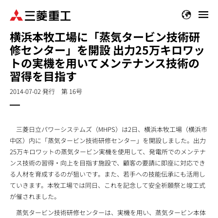
メ
イ
横浜本牧工場に「蒸気タービン技術研
ン
修センター」を開設 出力25万キロワッ
コ
ン
トの実機を用いてメンテナンス技術の
テ
習得を目指す
ン
2014-07-02
発行 第 16号
ツ
に
移
動
三菱日立パワーシステムズ（MHPS）は2日、横浜本牧工場（横浜市
中区）内に「蒸気タービン技術研修センター」を開設しました。出力
25万キロワットの蒸気タービン実機を使用して、発電所でのメンテナ
ンス技術の習得・向上を目指す施設で、顧客の要請に即座に対応でき
る人材を育成するのが狙いです。また、若手への技能伝承にも活用し
ていきます。本牧工場では同日、これを記念して安全祈願祭と竣工式
が催されました。
蒸気タービン技術研修センターは、実機を用い、蒸気タービン本体