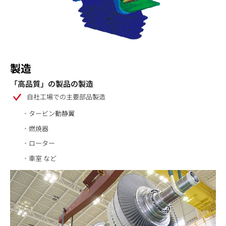
製造
「高品質」の製品の製造
自社工場での主要部品製造
タービン動静翼
燃焼器
ローター
車室 など