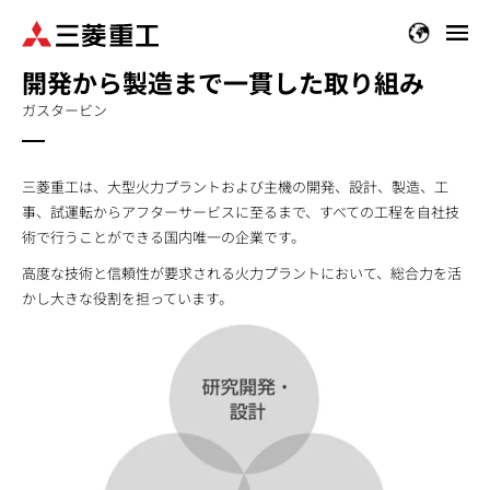
メ
イ
開発から製造まで一貫した取り組み
ン
コ
ガスタービン
ン
テ
ン
三菱重工は、大型火力プラントおよび主機の開発、設計、製造、工
ツ
事、試運転からアフターサービスに至るまで、すべての工程を自社技
に
術で行うことができる国内唯一の企業です。
移
高度な技術と信頼性が要求される火力プラントにおいて、総合力を活
動
かし大きな役割を担っています。