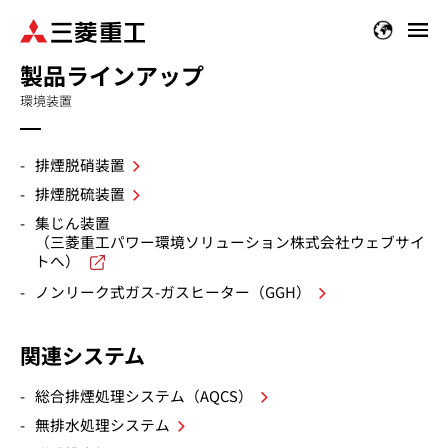
メ
イ
製品ラインアップ
ン
コ
環境装置
ン
テ
排煙脱硝装置
ン
ツ
排煙脱硫装置
に
集じん装置
移
（三菱重工パワー環境ソリューション株式会社ウェブサイ
動
トへ）
ノンリーク式ガス-ガスヒーター（GGH）
関連システム
総合排煙処理システム（AQCS）
無排水処理システム