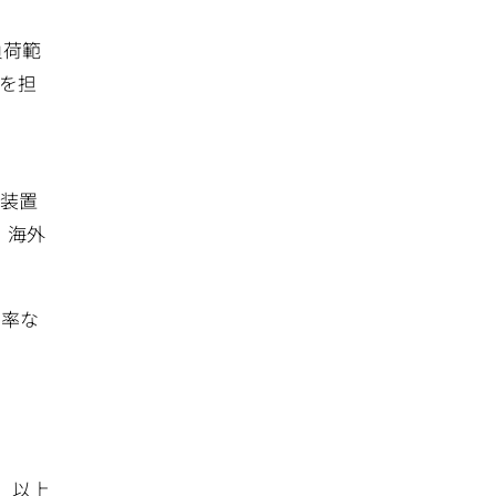
負荷範
でを担
硫装置
、海外
効率な
以上