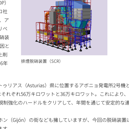
DP）
コ社
から、ア
リベ
脱硝装
原因と
上削
排煙脱硝装置（SCR）
6年
アス（Asturias）県に位置するアボニョ発電所2号機
はそれぞれ56万キロワットと36万キロワット。これにより
出規制強化のハードルをクリアして、年間を通じて安定的な
ン（Gijón）の街なども擁していますが、今回の脱硝装置
ます。