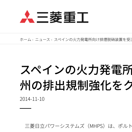
メ
ホーム
-
ニュース
-
スペインの火力発電所向け排煙脱硝装置を受
イ
パ
ン
ン
コ
スペインの火力発電所
ン
く
州の排出規制強化を
テ
ず
ン
2014-11-10
ツ
に
移
三菱日立パワーシステムズ（MHPS）は、ポル
動