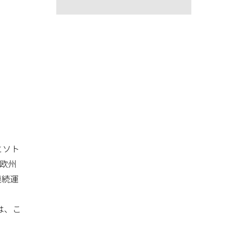
とソト
、欧州
連続運
は、こ