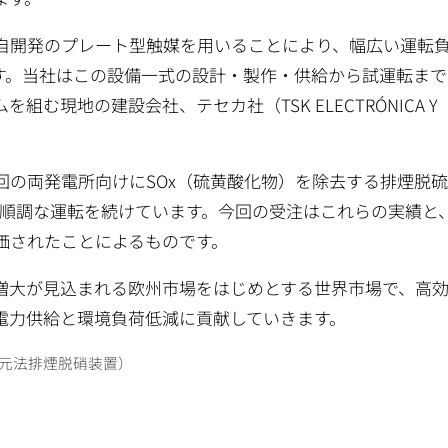
自開発のプレート型触媒を用いることにより、幅広い運転
です。当社はこの設備一式の設計・製作・供給から試運転ま
現地の建設会社、テセカ社（TSK ELECTRÓNICA Y
回の両発電所向けにSOx（硫黄酸化物）を除去する排煙脱
に順調な運転を続けています。今回の受注はこれらの実績と
価されたことによるものです。
大が見込まれる欧州市場をはじめとする世界市場で、高
電力供給と環境負荷低減に貢献していきます。
（選択接触還元法排煙脱硝装置）