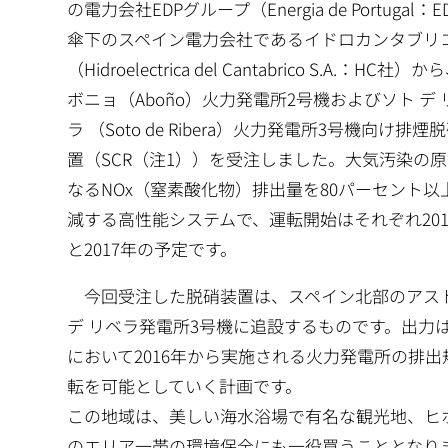
の電力会社EDPグループ（Energia de Portugal：E
傘下のスペイン電力会社であるイドロカンタブリ
（Hidroelectrica del Cantabrico S.A.：HC社）
ボニョ（Aboño）火力発電所2号機およびソト デ 
ラ （Soto de Ribera）火力発電所3号機向け排煙
置（SCR（注1））を受注しました。大気汚染の
なるNOx（窒素酸化物）排出量を80パーセント以
減する高性能システムで、運転開始はそれぞれ201
と2017年の予定です。
今回受注した脱硝装置は、スペイン北部のアストゥリ
デ リベラ発電所3号機に追設するものです。出力
において2016年から実施される火力発電所の排
転を可能としていく計画です。
この地域は、美しい海水浴場で有名な観光地、ヒホ
のエリア一帯の環境保全にも一役買うこととなり