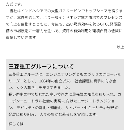
方式です。
当社はインドネシアでの大型ガスタービンでトップシェアを誇りま
すが、本件を通して、より一層インドネシア電力市場でのプレゼンス
の向上を目指すとともに、今後も、高い燃費効率を誇るGTCC発電設
備の市場浸透に一層力を注いで、資源の有効利用と環境負荷の低減に
貢献していきます。
以上
三菱重工グループについて
三菱重工グループは、エンジニアリングとものづくりのグローバル
リーダーとして、 1884年の創立以来、 社会課題に真摯に向き合
い、人々の暮らしを支えてきました。
長い歴史の中で培われた高い技術力に最先端の知見を取り入れ、カ
ーボンニュートラル社会の実現 に向けたエナジートランジショ
ン、 モビリティの電化・知能化、サイバー・セキュリティ分野 の
発展に取り組み、 人々の豊かな暮らしを実現します。
詳しくは: