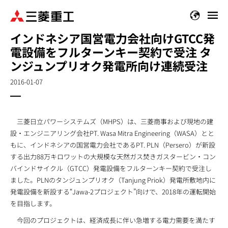
メ
イ
インドネシア国営電力会社向けGTCC発
ン
電設備をフルターンキー契約で受注 タ
コ
ン
ンジュンプリオク発電所向け連続受注
テ
2016-01-07
ン
ツ
に
移
三菱日立パワーシステムズ（MHPS）は、三菱商事および現地の建
動
設・エンジニアリング会社PT. Wasa Mitra Engineering（WASA）とと
もに、インドネシアの国営電力会社であるPT. PLN（Persero）が新設
する出力88万キロワットの大規模な天然ガス焚きガスタービン・コン
バインドサイクル（GTCC）発電設備をフルターンキー契約で受注し
ました。PLNのタンジュンプリオク（Tanjung Priok）発電所敷地内に
発電設備を新設する“Jawa-2プロジェクト”向けで、2018年の運転開始
を目指します。
今回のプロジェクトは、経済成長に伴い急増する電力需要を満たす