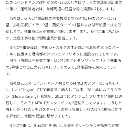
ためにインドネシア政府が進める3,500万キロワットの電源整備計画の
一環で、運転開始後は、首都周辺の旺盛な電力需要に対応します。
当社は、GTCC発電設備の主要機器となるM701 F4ガスタービン2
基、排熱回収ボイラー2基、蒸気タービン1基および付帯設備一式を供
給します。発電機は三菱電機が供給します。また、据付工事はWASA
が、土建工事は他の現地企業が担当します。
GTCC発電設備は、首都ジャカルタの中心部から北東約10キロメー
トルに位置する港湾都市タンジュンプリオクに建設されるものです。
当社（当時は三菱重工業）は2012年にもタンジュンプリオク発電所
の3号機となる出力75万キロワットのGTCC発電設備を納入していま
す。
当社は2006年にインドネシア初となるM701Fガスタービン2基をチ
レゴン（Cilegon）GTCC発電所に納入して以来、2011年にムアラカラ
ン（Muara Karang）発電所、2012年にタンジュンプリオク発電所に連
続して、それぞれM701Fガスタービンを2基納入しています。こうした
PLNへの当社の大型ガスタービンの納入実績と当社のGTCC技術に対す
る評価が、今回の受注に繋がりました。
GTCC発電は、化石燃料を使用した最もクリーンかつ高効率な発電