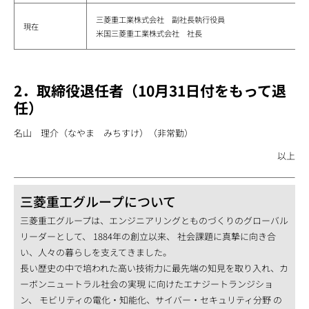
三菱重工業株式会社 副社長執行役員
現在
米国三菱重工業株式会社 社長
2．取締役退任者（10月31日付をもって退
任）
名山 理介（なやま みちすけ）（非常勤）
以上
三菱重工グループについて
三菱重工グループは、エンジニアリングとものづくりのグローバル
リーダーとして、 1884年の創立以来、 社会課題に真摯に向き合
い、人々の暮らしを支えてきました。
長い歴史の中で培われた高い技術力に最先端の知見を取り入れ、カ
ーボンニュートラル社会の実現 に向けたエナジートランジショ
ン、 モビリティの電化・知能化、サイバー・セキュリティ分野 の