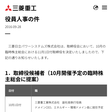
メ
イ
役員人事の件
ン
コ
2016-09-28
ン
テ
ン
三菱日立パワーシステムズ株式会社は、取締役会において、10月の
ツ
臨時株主総会における11月1日付取締役を決定いたしましたので、下
に
記の通りお知らせいたします。
移
動
1．取締役候補者（10月開催予定の臨時株
主総会に提案）
日付
職
三菱重工業株式会社 副社長執行役員
10月1日付
ドメインCEO、エネルギー・環境ドメイン長に就任予定