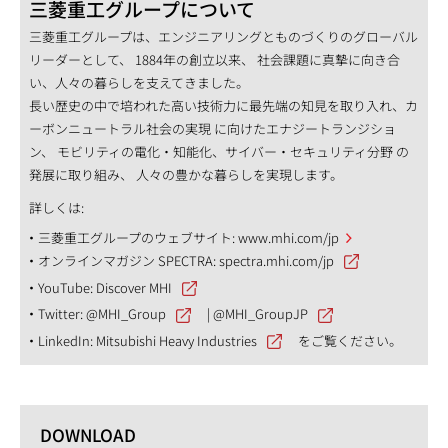
三菱重工グループについて
三菱重工グループは、エンジニアリングとものづくりのグローバル
リーダーとして、 1884年の創立以来、 社会課題に真摯に向き合
い、人々の暮らしを支えてきました。
長い歴史の中で培われた高い技術力に最先端の知見を取り入れ、カ
ーボンニュートラル社会の実現 に向けたエナジートランジショ
ン、 モビリティの電化・知能化、サイバー・セキュリティ分野 の
発展に取り組み、 人々の豊かな暮らしを実現します。
詳しくは:
三菱重工グループのウェブサイト:
www.mhi.com/jp
オンラインマガジン SPECTRA:
spectra.mhi.com/jp
YouTube:
Discover MHI
Twitter:
@MHI_Group
|
@MHI_GroupJP
LinkedIn:
Mitsubishi Heavy Industries
をご覧ください。
DOWNLOAD