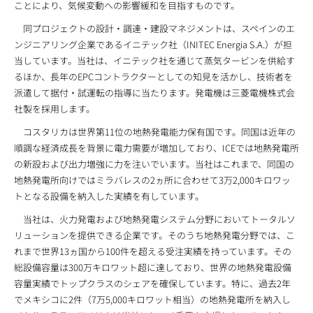
ことにより、気候変動への影響緩和を目指すものです。
同プロジェクトの設計・調達・建設マネジメントは、スペインのエ
ンジニアリング企業であるイニテック社（INITEC Energia S.A.）が担
当しています。当社は、イニテック社を通じて蒸気タービンを供給す
るほか、長年のEPCコントラクターとしての知見を活かし、技術者を
派遣して据付・試運転の指導に当たります。発電機は三菱電機株式会
社製を採用します。
コスタリカは世界第11位の地熱発電能力保有国です。同国は近年の
順調な経済成長を背景に電力需要が増加しており、ICEでは地熱発電所
の新設および出力増強に力を注いでいます。当社はこれまで、同国の
地熱発電所向けではミラバレスの2ヵ所に合わせて3万2,000キロワッ
トとなる設備を納入した実績を有しています。
当社は、火力発電および地熱発電システム分野においてトータルソ
リューションを提供できる企業です。そのうち地熱発電分野では、こ
れまで世界13ヵ国から100件を超える受注実績を持っています。その
総設備容量は300万キロワット超に達しており、世界の地熱発電設備
容量実績でトップクラスのシェアを確保しています。特に、過去2年
でメキシコに2件（7万5,000キロワット相当）の地熱発電所を納入し