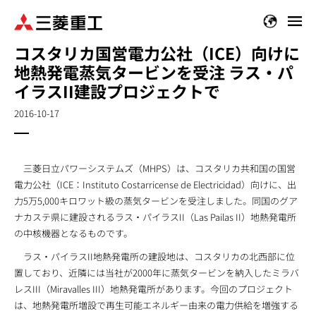
メ
イ
コスタリカ国営電力公社（ICE）向けに
ン
地熱発電蒸気タービンを受注 ラス・パ
コ
ン
イラスII建設プロジェクトで
テ
2016-10-17
ン
ツ
に
移
三菱日立パワーシステムズ（MHPS）は、コスタリカ共和国の国営
動
電力公社（ICE：Instituto Costarricense de Electricidad）向けに、出
力5万5,000キロワット級の蒸気タービンを受注しました。同国のグア
ナカステ県に建設されるラス・パイラスII（Las Pailas II）地熱発電所
の中核機器となるものです。
ラス・パイラスII地熱発電所の建設地は、コスタリカの北西部に位
置しており、近隣には当社が2000年に蒸気タービンを納入したミラバ
レスIII（Miravalles III）地熱発電所があります。今回のプロジェクト
は、地熱発電所増設で再生可能エネルギー由来の電力供給を増強する