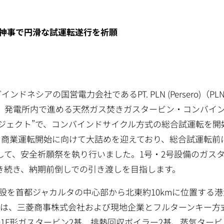
統神事で円滑な試運転遂行を祈願
ネシアの国営電力会社であるPT. PLN (Persero)（PL
riok）発電所内で進める天然ガス焚きガスタービン・コンバイ
2プロジェクト”で、コンバインドサイクル方式の総合試運転を開
・商業運転開始に向けて大詰めを迎えており、総合試運転前
して、安全祈願祭を執り行いました。1号・2号設備のガス
き続き、納期前倒しでの引き渡しを目指します。
電施設を首都ジャカルタの中心部から北東約10kmに位置する
Sは、三菱商事株式会社および現地企業とフルターンキー方
01F形ガスタービン2基、排熱回収ボイラー2基、蒸気タービ