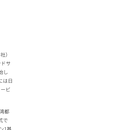
N社）
ンドサ
始し
には日
タービ
港湾都
式で
ン1基