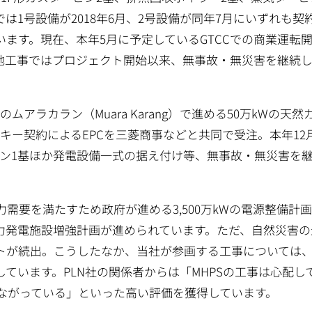
1号設備が2018年6月、2号設備が同年7月にいずれも契
ます。現在、本年5月に予定しているGTCCでの商業運転
地工事ではプロジェクト開始以来、無事故・無災害を継続し
。
アラカラン（Muara Karang）で進める50万kWの天然
キー契約によるEPCを三菱商事などと共同で受注。本年12
ービン1基ほか発電設備一式の据え付け等、無事故・無災害を
要を満たすため政府が進める3,500万kWの電源整備計
力発電施設増強計画が進められています。ただ、自然災害の
トが続出。こうしたなか、当社が参画する工事については
ています。PLN社の関係者からは「MHPSの工事は心配し
つながっている」といった高い評価を獲得しています。