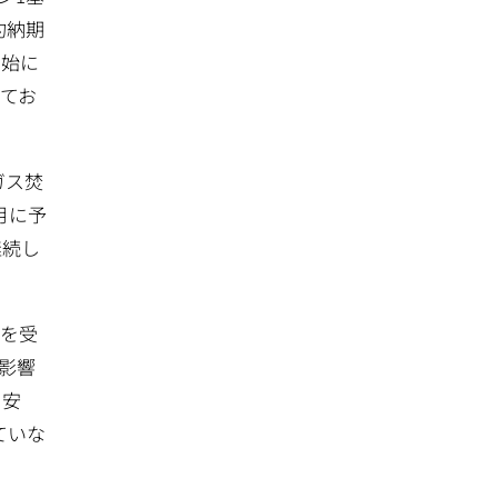
約納期
開始に
てお
ガス焚
月に予
継続し
画を受
影響
、安
ていな