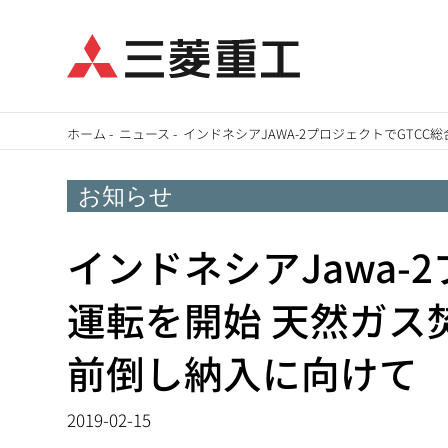
メ
ホーム
-
ニュース
-
インドネシアJAWA-2プロジェクトでGTC
イ
パ
ン
お知らせ
ン
コ
ン
インドネシアJawa-
く
テ
ず
運転を開始 天然ガス
ン
ツ
前倒し納入に向けて
に
移
2019-02-15
動