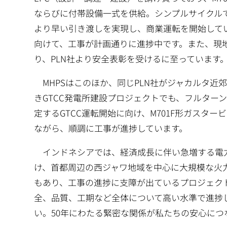
ならびに付帯設備一式を供給。シンプルサイクルでは
より早い引き渡しを実現し、商業運転を開始してい
向けて、工事が計画通りに進捗中です。また、現
り、PLN社より安全表彰を受けるに至っています
MHPSはこのほか、同じPLN社がジャカルタ近郊のム
きGTCC発電所建設プロジェクトでも、フルターン
定するGTCC運転開始に向け、M701F形ガスタ
ながら、順調に工事が進捗しています。
インドネシアでは、経済成長に伴い急増する電力需
け、首都周辺の西ジャワ地域を中心に大規模な火
もあり、工事の進捗に支障が出ているプロジェク
全、品質、工期など全体について高い水準で進捗し
い。50年にわたる緊密な関係が私たちの安心に