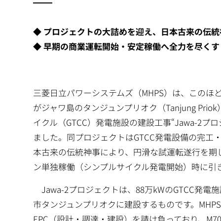
◆ プロジェクトの大詰めを迎え、日本古来の伝
◆ 早期の商業運転開始・安定稼働へ全力を尽くす
三菱日立パワーシステムズ（MHPS）は、このほどインド
がジャワ島のタンジュンプリオク（Tanjung P
イクル（GTCC）発電施設の建設工事“Jawa-
ました。同プロジェクトはGTCC発電設備の完工
本古来の伝統神事により、円滑な試運転遂行を期
ン単独稼働（シンプルサイクル発電開始）時に引
Jawa-2プロジェクトは、88万kWのGTCC発
市タンジュンプリオクに建設するものです。MHP
EPC（設計・調達・建設）を請け負っており、M7