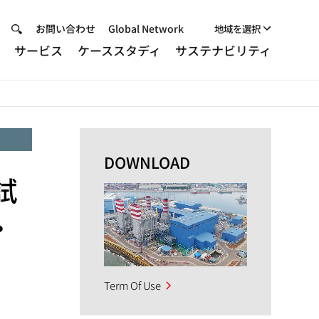
Header
お問い合わせ
Global Network
地域を選択
品
サービス
ケーススタディ
サステナビリティ
Menu
DOWNLOAD
試
・
Term Of Use