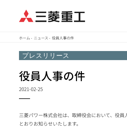
メ
ホーム
-
ニュース
-
役員人事の件
イ
パ
ン
プレスリリース
ン
コ
ン
役員人事の件
く
テ
ず
ン
2021-02-25
ツ
に
移
三菱パワー株式会社は、取締役会において、役員人
動
とおりお知らせいたします。