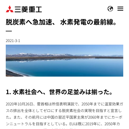
メ
イ
脱炭素へ急加速、 水素発電の最前線。
ン
コ
ン
2021-3-1
テ
ン
ツ
に
移
動
1. 水素社会へ、世界の足並みは揃った。
2020年10月26日、菅首相は所信表明演説で、2050年までに温室効果ガ
スの排出を全体としてゼロにする脱炭素社会の実現を目指すと宣言し
た。また、その前月には中国の習近平国家主席が2060年までにカーボ
ンニュートラルを目指すとしている。EUは既に2019年に、2050年カ