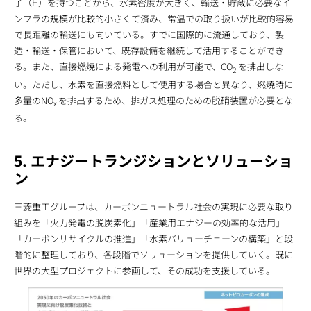
子（H）を持つことから、水素密度が大きく、輸送・貯蔵に必要なイ
ンフラの規模が比較的小さくて済み、常温での取り扱いが比較的容易
で長距離の輸送にも向いている。すでに国際的に流通しており、製
造・輸送・保管において、既存設備を継続して活用することができ
る。また、直接燃焼による発電への利用が可能で、CO
を排出しな
2
い。ただし、水素を直接燃料として使用する場合と異なり、燃焼時に
多量のNO
を排出するため、排ガス処理のための脱硝装置が必要とな
x
る。
5. エナジートランジションとソリューショ
ン
三菱重工グループは、カーボンニュートラル社会の実現に必要な取り
組みを「火力発電の脱炭素化」「産業用エナジーの効率的な活用」
「カーボンリサイクルの推進」「水素バリューチェーンの構築」と段
階的に整理しており、各段階でソリューションを提供していく。既に
世界の大型プロジェクトに参画して、その成功を支援している。