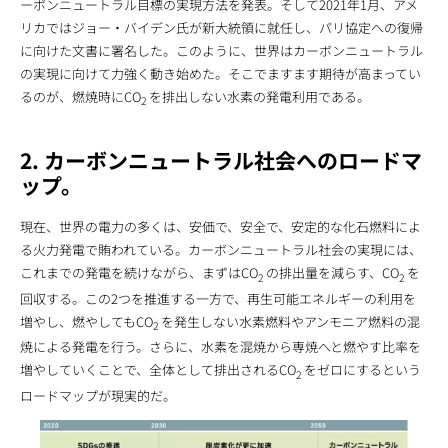
ーボンニュートラル目標の実現方法を発表。そして2021年1月、アメ
リカではジョー・バイデン氏が新大統領に就任し、パリ協定への復帰
に向けた文書に署名した。このように、世界はカーボンニュートラル
の実現に向けて力強く動き始めた。そこでますます期待が高まってい
るのが、燃焼時にCO
を排出しない水素の発電利用である。
2
2. カーボンニュートラル社会へのロードマ
ップ。
現在、世界の電力の多くは、安価で、安全で、安定的な化石燃料によ
る火力発電で賄われている。カーボンニュートラル社会の実現には、
これまでの発電を続けながら、まずはCO
の排出量を減らす、CO
を
2
2
回収する。この2つを推進する一方で、再生可能エネルギーの利用を
増やし、燃やしてもCO
を発生しない水素燃料やアンモニア燃料の混
2
焼による発電を行う。さらに、水素を混焼から専焼へと燃やす比率を
増やしていくことで、全体として排出されるCO
をゼロにするという
2
ロードマップが現実的だ。