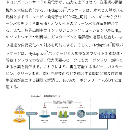
やコンバインドサイクル発電所が、出力を上下させて、送電網の調整
™
機能を大幅に強化する。Hydaptive
パッケージは、水素と天然ガスを
燃料とするガスタービン発電所を100％再生可能エネルギーからグリ
ーン水素をつくる電解槽とオンサイトのグリーン水素貯留を統合す
る。また、特許出願中のインテリジェントソリューションTOMONI
TM
のソフトウェアや制御は、ガスタービンと電解槽の運転を統合し、よ
™
り迅速な負荷変化への対応を可能にする。そして、Hydaptive
貯蔵パ
™
ッケージは、Hydaptive
パッケージと大規模なオフサイト水素製造・
貯蔵インフラをつなぎ、電力需要のピークにもカーボンフリー燃料で
ある水素を提供する。これらにより、再生可能エネルギー、ガスター
ビン、グリーン水素、燃料貯蔵技術などを統合する際に発電及び送電
事業者が直面する課題を解消し、100%カーボンフリーへの流れを加
速する。