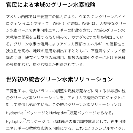
官民による地域のグリーン水素戦略
アメリカ西部では三菱重工の協力により、ウエスタン グリーンハイド
ロジェン イニシアティブ（WGHI）が始動。WGHIは、大規模なグリー
ン水素ベースで再生可能エネルギーの貯蔵を含む、地域のグリーン水
素戦略の開発を支援する取り組みで、カナダの2つの州も参画してい
る。グリーン水素の活用によりアメリカ西部のエネルギーの信頼性と
独立性を高め、地域の雇用を創出するとともに、不経済なグリッド構
築の回避、既存インフラの再利用、複数の産業セクターにおける燃料
の多様化など、様々な効果が期待されている。
世界初の統合グリーン水素ソリューション
三菱重工は、電力バランスの調整や燃料貯蔵などに関する世界初の統
合グリーン水素ソリューションを、アメリカで複数のプロジェクトに
対して提供し始めている。この統合グリーン水素ソリューションは、
™
™
Hydaptive
パッケージとHydaptive
貯蔵パッケージからなる。
™
Hydaptive
パッケージは、ほぼ瞬時の電力調整電源として、再生可能
エネルギーの柔軟な応答を可能にする。これによりシンプルサイクル