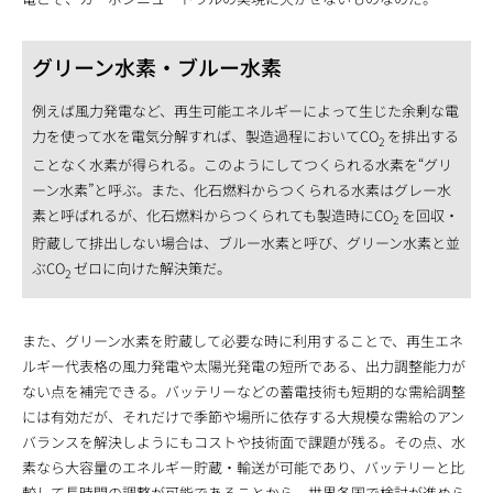
グリーン水素・ブルー水素
例えば風力発電など、再生可能エネルギーによって生じた余剰な電
力を使って水を電気分解すれば、製造過程においてCO
を排出する
2
ことなく水素が得られる。このようにしてつくられる水素を“グリ
ーン水素”と呼ぶ。また、化石燃料からつくられる水素はグレー水
素と呼ばれるが、化石燃料からつくられても製造時にCO
を回収・
2
貯蔵して排出しない場合は、ブルー水素と呼び、グリーン水素と並
ぶCO
ゼロに向けた解決策だ。
2
また、グリーン水素を貯蔵して必要な時に利用することで、再生エネ
ルギー代表格の風力発電や太陽光発電の短所である、出力調整能力が
ない点を補完できる。バッテリーなどの蓄電技術も短期的な需給調整
には有効だが、それだけで季節や場所に依存する大規模な需給のアン
バランスを解決しようにもコストや技術面で課題が残る。その点、水
素なら大容量のエネルギー貯蔵・輸送が可能であり、バッテリーと比
較して長時間の調整が可能であることから、世界各国で検討が進めら