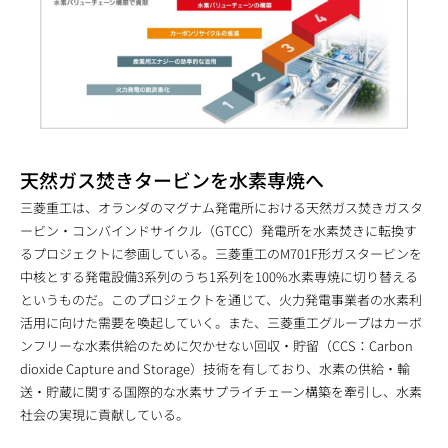
天然ガス焚きタービンを水素専焼へ
三菱重工は、オランダのマグナム発電所における天然ガス焚きガスタ
ービン・コンバインドサイクル（GTCC）発電所を水素焚きに転換す
るプロジェクトに参画している。三菱重工のM701F形ガスタービンを
中核とする発電設備3系列のうち1系列を100%水素専焼に切り替える
というものだ。このプロジェクトを通じて、火力発電事業者の水素利
活用に向けた需要を喚起していく。また、三菱重工グループはカーボ
ンフリーな水素供給のために欠かせない回収・貯留（CCS：Carbon
dioxide Capture and Storage）技術を有しており、水素の供給・輸
送・貯蔵に関する国際的な水素サプライチェーン構築を牽引し、水素
社会の実現に貢献している。