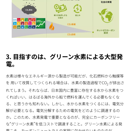
3. 目指すのは、グリーン水素による大型発
電。
水素は様々なエネルギー源から製造が可能だが、化石燃料から触媒等
を 用いて改質してつくられる場合は、水素の製造過程でCO
が排出さ
2
れてしまう。それならば、日本国内に豊富に存在する水から水素をつ
くればいい、はるばる海外から船で燃料を運んでくる必要もなくな
る、と思うかも知れない。しかし、水から水素をつくるには、電気分
解が必要となる。電気分解するための電気をどのように調達するの
か。このため、水素発電で重要となるのが、完全にカーボンフリー
な“グリーン水素”を低コストで調達すること。グリーン水素による発
電こそ、カーボンニュートラルの実現に欠かせないものなのだ。