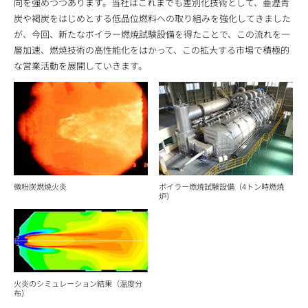
向を強めつつあります。当社はこれまでも差別化技術として、亜瀝青
炭や褐炭をはじめとする低品位燃料への取り組みを強化してきました
が、今回、新たなボイラー燃焼試験設備を得たことで、この流れを一
層加速、燃焼技術の高性能化をはかって、この拡大する市場で積極的
な営業活動を展開していきます。
微粉炭燃焼火炎
ボイラー燃焼試験設備（4トン時燃焼
炉）
火炎のシミュレーション結果（温度分
布）