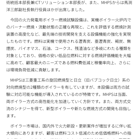
術統括本部長兼ICTソリューション本部長が、また、MHPSからは馬渕
洋三郎副社長執行役員ほかが出席しました。
今回の火力発電用ボイラー燃焼試験設備は、実機ボイラー火炉内で
のバーナー燃焼・流動状態の正確な再現と、これを評価する燃焼計測
装置の高度化など、最先端の技術開発を支える設備機能の強化を実現
したものです。燃料は実機で使用される瀝青炭、亜瀝青炭、褐炭、無
煙炭、バイオマス、石油、コークス、残渣油など多岐にわたる種類を
対象としており、価格の安い低品位燃料に対する燃焼評価機能を大幅
に高めて、顧客最大のニーズである燃料費低減と稼働率向上、さらに
は環境負荷低減に貢献します。
MHPSは三菱重工系の旋回燃焼型と日立（旧バブコック日立）系の
対向燃焼型の2種類のボイラーを有していますが、本設備は両方の試
験に対応可能な機能が導入されているのが特徴です。MHPSは当面、
両ボイラー方式の高性能化を加速していく方針です。また、両方式交
流のシナジーを得て、新型ボイラーや新たな燃焼方式の開発も目指し
ます。
ボイラー市場は、国内外で火力新設・更新案件が増加するに伴い拡
大傾向にありますが、顧客は燃料コスト低減のため低価格燃料への指