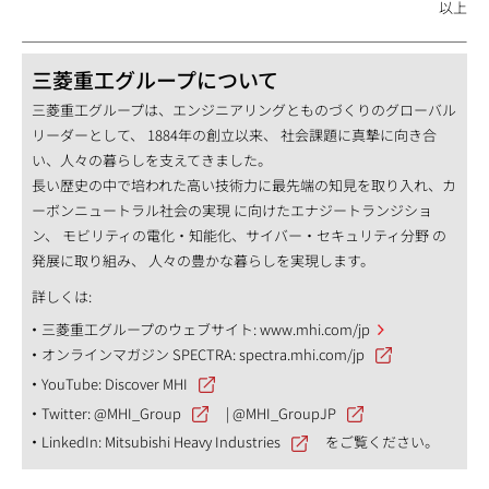
以上
三菱重工グループについて
三菱重工グループは、エンジニアリングとものづくりのグローバル
リーダーとして、 1884年の創立以来、 社会課題に真摯に向き合
い、人々の暮らしを支えてきました。
長い歴史の中で培われた高い技術力に最先端の知見を取り入れ、カ
ーボンニュートラル社会の実現 に向けたエナジートランジショ
ン、 モビリティの電化・知能化、サイバー・セキュリティ分野 の
発展に取り組み、 人々の豊かな暮らしを実現します。
詳しくは:
三菱重工グループのウェブサイト:
www.mhi.com/jp
オンラインマガジン SPECTRA:
spectra.mhi.com/jp
YouTube:
Discover MHI
Twitter:
@MHI_Group
|
@MHI_GroupJP
LinkedIn:
Mitsubishi Heavy Industries
をご覧ください。