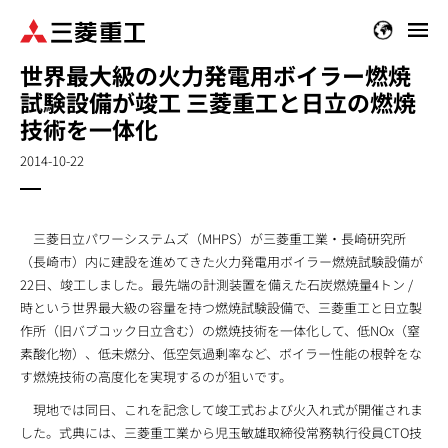
メ
イ
世界最大級の火力発電用ボイラー燃焼
ン
試験設備が竣工 三菱重工と日立の燃焼
コ
ン
技術を一体化
テ
2014-10-22
ン
ツ
に
移
三菱日立パワーシステムズ（MHPS）が三菱重工業・長崎研究所
動
（長崎市）内に建設を進めてきた火力発電用ボイラー燃焼試験設備が
22日、竣工しました。最先端の計測装置を備えた石炭燃焼量4トン /
時という世界最大級の容量を持つ燃焼試験設備で、三菱重工と日立製
作所（旧バブコック日立含む）の燃焼技術を一体化して、低NOx（窒
素酸化物）、低未燃分、低空気過剰率など、ボイラー性能の根幹をな
す燃焼技術の高度化を実現するのが狙いです。
現地では同日、これを記念して竣工式および火入れ式が開催されま
した。式典には、三菱重工業から児玉敏雄取締役常務執行役員CTO技