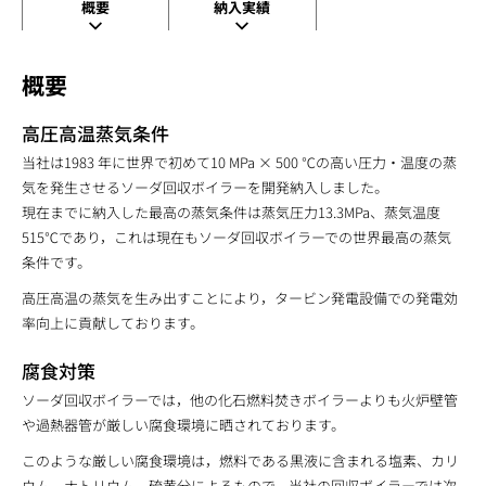
概要
納入実績
概要
高圧高温蒸気条件
当社は1983 年に世界で初めて10 MPa × 500 ℃の高い圧力・温度の蒸
気を発生させるソーダ回収ボイラーを開発納入しました。
現在までに納入した最高の蒸気条件は蒸気圧力13.3MPa、蒸気温度
515℃であり，これは現在もソーダ回収ボイラーでの世界最高の蒸気
条件です。
高圧高温の蒸気を生み出すことにより，タービン発電設備での発電効
率向上に貢献しております。
腐食対策
ソーダ回収ボイラーでは，他の化石燃料焚きボイラーよりも火炉壁管
や過熱器管が厳しい腐食環境に晒されております。
このような厳しい腐食環境は，燃料である黒液に含まれる塩素、カリ
ウム、ナトリウム、硫黄分によるもので、当社の回収ボイラーでは次