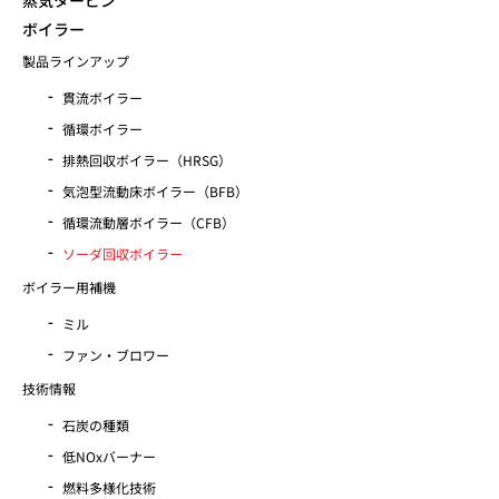
蒸気タービン
ボイラー
製品ラインアップ
貫流ボイラー
循環ボイラー
排熱回収ボイラー（HRSG）
気泡型流動床ボイラー（BFB）
循環流動層ボイラー（CFB）
ソーダ回収ボイラー
ボイラー用補機
ミル
ファン・ブロワー
技術情報
石炭の種類
低NOxバーナー
燃料多様化技術