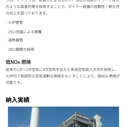
のような腐食対策を採用することで，ボイラー設備の信頼性・耐久性
の向上を図っております。
火炉壁管
25Cr肉盛による被覆
過熱器管
25Cr鋼管の採用
低NOx 燃焼
従来の1次～3次空気に4次空気を加えた多段空気投入方式を採用し、
火炉内で局部的な空気過剰な領域をなくすことにより、低NOx 燃焼が
可能です。
納入実績