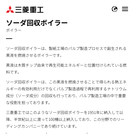
メ
イ
ソーダ回収ボイラー
ン
コ
ボイラー
ン
テ
ソーダ回収ボイラーは、製紙工場のパルプ製造プロセスで副生される
ン
黒液を燃焼させるボイラーです。
ツ
に
黒液は木質チップ由来で再生可能エネルギーと位置付けられている燃
移
料です。
動
ソーダ回収ボイラーは、この黒液を燃焼させることで得られる熱エネ
ルギーの有効利用だけでなくパルプ製造過程で再利用するナトリウム
成分（ソーダ成分）の回収も行っており、パルプ製造工場の中で重要
な役割を担っております。
三菱重工ではこのようなソーダ回収ボイラーを1951年に納入して以
降、半世紀以上に渡って100機以上納入しており、この分野でのリー
ディングカンパニーであり続けています。