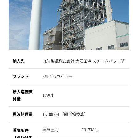
納入先
丸住製紙株式会社 大江工場 スチームパワー所
プラント
8号回収ボイラー
最大連続蒸
179t/h
発量
黒液処理量
1,200t/日 （固形物換算）
蒸気圧力
10.79MPa
蒸気条件
（過熱器出