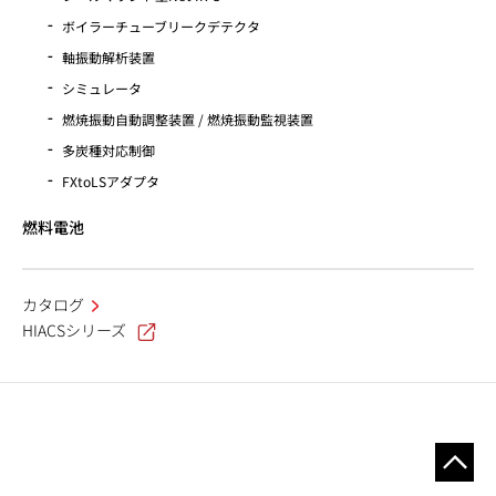
ボイラーチューブリークデテクタ
軸振動解析装置
シミュレータ
燃焼振動自動調整装置 / 燃焼振動監視装置
多炭種対応制御
FXtoLSアダプタ
燃料電池
カタログ
HIACSシリーズ