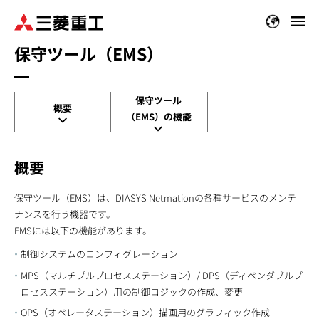
メ
イ
保守ツール（EMS）
ン
コ
ン
保守ツール
テ
概要
（EMS）の機能
ン
ツ
に
概要
移
動
保守ツール（EMS）は、DIASYS Netmationの各種サービスのメンテ
ナンスを行う機器です。
EMSには以下の機能があります。
制御システムのコンフィグレーション
MPS（マルチプルプロセスステーション）/ DPS（ディペンダブルプ
ロセスステーション）用の制御ロジックの作成、変更
OPS（オペレータステーション）描画用のグラフィック作成