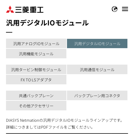
メ
イ
汎用デジタルIOモジュール
ン
コ
ン
テ
汎用アナログIOモジュール
汎用デジタルIOモジュール
ン
汎用機能モジュール
ツ
に
汎用タービン制御モジュール
汎用通信モジュール
移
動
FX TO LSアダプタ
共通バックプレーン
バックプレーン用コネクタ
その他アクセサリー
DIASYS Netmationの汎用デジタルIOモジュールラインアップです。
詳細につきましてはPDFファイルをご覧ください。